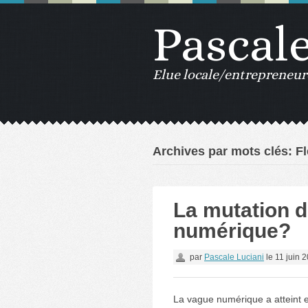
Pascal
Elue locale/entrepreneur
Archives par mots clés: Fl
La mutation de
numérique?
par
Pascale Luciani
le
11 juin 
La vague numérique a atteint en