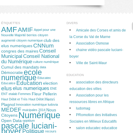
ÉTIQUETTES
DIVERS
AMF
AMIF
Appel pour une
Amicale des Corses et amis de
Nouvelle Majorité
berrios
citoyen
la Corse du Val de Marne
club des
augmenté
citoyen numerique
Association Osmose
CNNum
elus numeriques
chaine vidéo pascale luciani-
Conseil
congres des maires
Municipal
Conseil National
boyer
du Numérique
culture numérique
Ville de Saint-Maur
Cumul des mandats
data
ecole
Démocratie
EDUCATION
numerique
Educatec
Education
association des directeurs
election
Educatice
elus
elus numeriques
ENE
education des villes
Fleur Pellerin
ENT
etalab
Femmes
Association pour les
Henri
Haut Débit et Très Haut Débit
ressources libres en Afrique
Plagnol
Innovation numérique
ludovia
ludomag
MEDEF
Nous
muicipales 2014
Numérique
Citoyens
PRomotion des Initiatives
Open Data
oppidum
Sociales en Milieux Educatifs
pascale luciani-
salon educatec educatice
boyer
Politique
recours