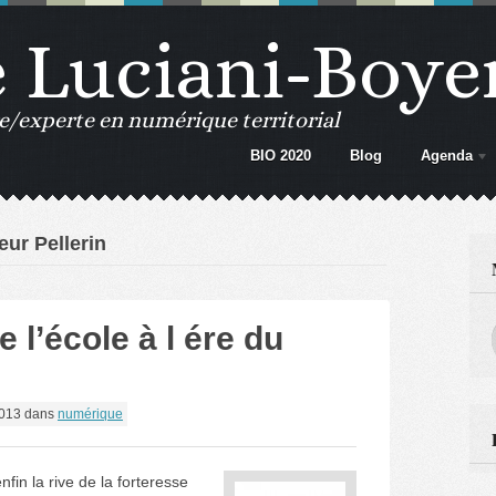
e Luciani-Boye
e/experte en numérique territorial
BIO 2020
Blog
Agenda
eur Pellerin
 l’école à l ére du
2013
dans
numérique
fin la rive de la forteresse