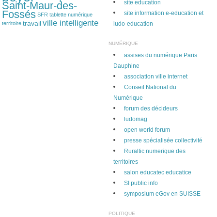
site education
Saint-Maur-des-
Fossés
site information e-education et
SFR
tablette numérique
ville intelligente
travail
territoire
ludo-education
NUMÉRIQUE
assises du numérique Paris
Dauphine
association ville internet
Conseil National du
Numérique
forum des décideurs
ludomag
open world forum
presse spécialisée collectivité
Ruraltic numerique des
territoires
salon educatec educatice
SI public info
symposium eGov en SUISSE
POLITIQUE