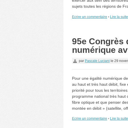
exercer aux sein des territoir
sujets toutes les régions de F
Ecrire un commentaire
•
Lire la suit
95e Congrès d
numérique ave
par
Pascale Luciani
le
29 nove
Pour une égalité numérique des 
au haut et très haut débit, fixe
priorité pour tous les territoir
programme national très haut d
fibre optique et que penser des 
montée en débit » (satellite, 
Ecrire un commentaire
•
Lire la suit