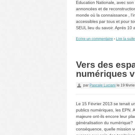
Education Nationale, avec son 
annoncées et de reconstruct
monde où la connaissance , l’i
accessibles par tous et pour tou
SEUL lieu du savoir. Aprés 10 a
Ecrire un commentaire
•
Lire la suit
Vers des esp
numériques v
par
Pascale Luciani
le
19 févrie
Le 15 Février 2013 se tenait u
publics numériques, les EPN.
majeure ont-ils encore leur pla
généralisation du numérique? 
conséquence, quelle mission ve