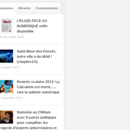
opulaires
Récents
Commentaires
L’ELU(E) FACE AU
NUMERIQUE enfin
disponible
26 décembre 2014
Saint-Maur-des-Fossés,
notre ville a du débit !
(chapitre1/3)
8 octobre 2013
Rentrée scolaire 2013: La
Calculette est morte…..
vive la tablette numérique
2 septembre 2013
Nommée au CNNum
avec 9 autres politiques
pour compléter les
regards d’experts universitaires et