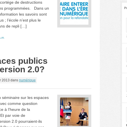
cortége de destructions
ions programmées. Dans un
P
nformation les savoirs sont
s ; l’école n’est plus le
ns de repli […]
e →
aces publics
ersion 2.0?
r 2013
dans
numérique
n séminaire sur les espaces
 Avec comme question
ce à l’heure de la
Et par voie de
rsion 2.0 pourraient-ils