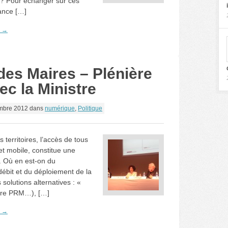
es? Pour échanger sur ces
rance […]
e →
es Maires – Plénière
c la Ministre
mbre 2012
dans
numérique
,
Politique
territoires, l’accès de tous
 et mobile, constitue une
es. Où en est-on du
ébit et du déploiement de la
solutions alternatives : «
offre PRM…), […]
e →