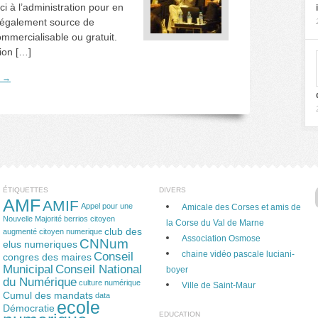
ci à l’administration pour en
st également source de
mmercialisable ou gratuit.
ion […]
e →
ÉTIQUETTES
DIVERS
AMF
AMIF
Appel pour une
Amicale des Corses et amis de
Nouvelle Majorité
berrios
citoyen
la Corse du Val de Marne
club des
augmenté
citoyen numerique
Association Osmose
CNNum
elus numeriques
chaine vidéo pascale luciani-
Conseil
congres des maires
Municipal
Conseil National
boyer
du Numérique
culture numérique
Ville de Saint-Maur
Cumul des mandats
data
ecole
Démocratie
EDUCATION