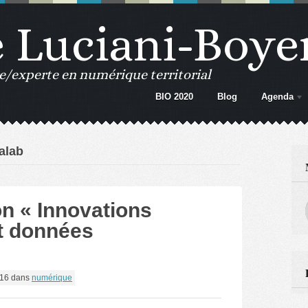
e Luciani-Boye
e/experte en numérique territorial
BIO 2020
Blog
Agenda
alab
n « Innovations
et données
016
dans
numérique