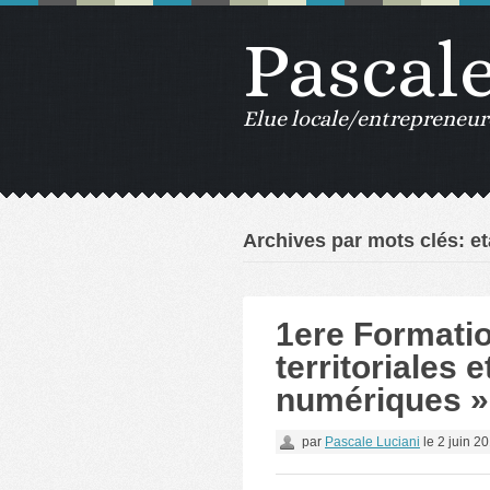
Pascal
Elue locale/entrepreneur
Archives par mots clés: et
1ere Formatio
territoriales 
numériques »
par
Pascale Luciani
le
2 juin 2