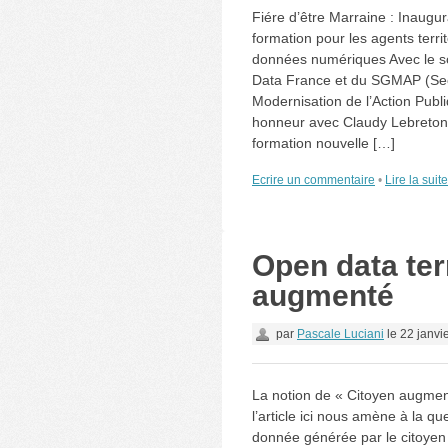
Fiére d’être Marraine : Inaugur
formation pour les agents territ
données numériques Avec le so
Data France et du SGMAP (Secr
Modernisation de l’Action Publ
honneur avec Claudy Lebreton d
formation nouvelle […]
Ecrire un commentaire
•
Lire la suit
Open data terr
augmenté
par
Pascale Luciani
le
22 janvi
La notion de « Citoyen augment
l’article ici nous amène à la q
donnée générée par le citoyen 