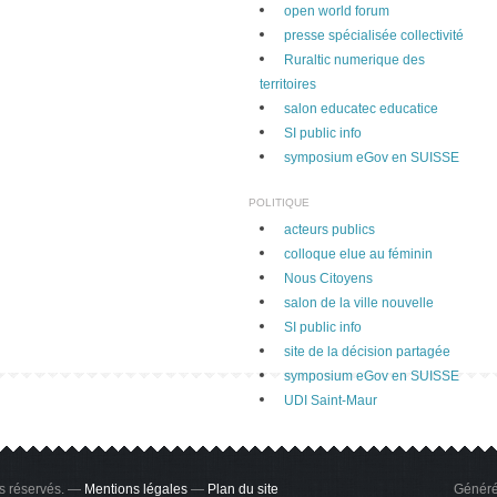
open world forum
presse spécialisée collectivité
Ruraltic numerique des
territoires
salon educatec educatice
SI public info
symposium eGov en SUISSE
POLITIQUE
acteurs publics
colloque elue au féminin
Nous Citoyens
salon de la ville nouvelle
SI public info
site de la décision partagée
symposium eGov en SUISSE
UDI Saint-Maur
ts réservés. —
Mentions légales
—
Plan du site
Généré