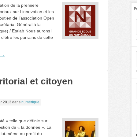
ation de la premiére
P
oriaux sur l innovation et les
utien de l’association Open
étariat Général à la
ique) / Etalab Nous aurons l
’être les parrains de cette
e →
itorial et citoyen
er 2013
dans
numérique
é » telle que définie sur
uestion de « la donnée ». La
lui-même au profit du