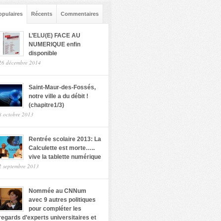
opulaires
Récents
Commentaires
L’ELU(E) FACE AU
NUMERIQUE enfin
disponible
26 décembre 2014
Saint-Maur-des-Fossés,
notre ville a du débit !
(chapitre1/3)
8 octobre 2013
Rentrée scolaire 2013: La
Calculette est morte…..
vive la tablette numérique
2 septembre 2013
Nommée au CNNum
avec 9 autres politiques
pour compléter les
regards d’experts universitaires et