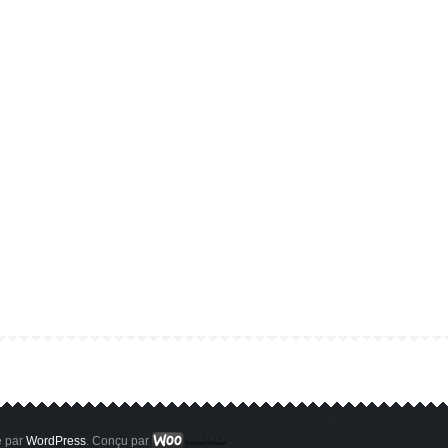
 par
WordPress
. Conçu par