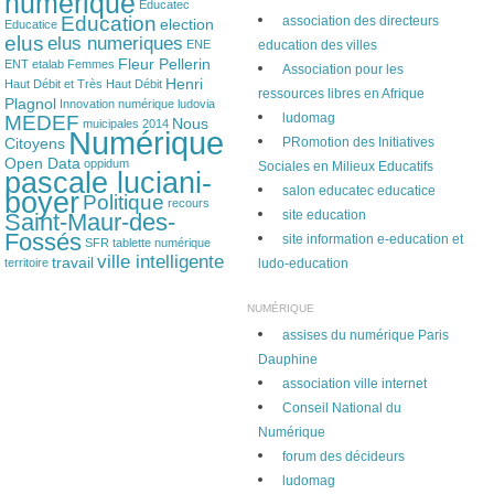
numerique
Educatec
Education
association des directeurs
election
Educatice
elus
elus numeriques
ENE
education des villes
Fleur Pellerin
ENT
etalab
Femmes
Association pour les
Henri
Haut Débit et Très Haut Débit
ressources libres en Afrique
Plagnol
Innovation numérique
ludovia
ludomag
MEDEF
Nous
muicipales 2014
Numérique
Citoyens
PRomotion des Initiatives
Open Data
oppidum
Sociales en Milieux Educatifs
pascale luciani-
salon educatec educatice
boyer
Politique
recours
site education
Saint-Maur-des-
Fossés
site information e-education et
SFR
tablette numérique
ville intelligente
travail
territoire
ludo-education
NUMÉRIQUE
assises du numérique Paris
Dauphine
association ville internet
Conseil National du
Numérique
forum des décideurs
ludomag