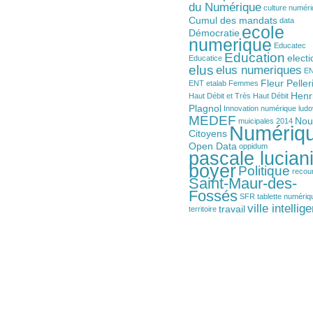
du Numérique
culture numér
Cumul des mandats
data
ecole
Démocratie
numerique
Educatec
Education
electi
Educatice
elus
elus numeriques
E
Fleur Peller
ENT
etalab
Femmes
Henr
Haut Débit et Très Haut Débit
Plagnol
Innovation numérique
ludo
MEDEF
Nou
muicipales 2014
Numériq
Citoyens
Open Data
oppidum
pascale luciani
boyer
Politique
recou
Saint-Maur-des-
Fossés
SFR
tablette numériq
ville intellig
travail
territoire