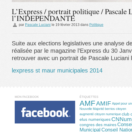
L’Express / portrait politique / Pascale 
l’INDEPENDANTE
par
Pascale Luciani
le
19 février 2013
dans
Politique
Suite aux elections legislatives une analyse de 
réalisée par le magazine l’Express du 30 Janv
retrouver avec un portrait de Pascale Luciani 
lexpress st maur municipales 2014
MON FACEBOOK
ÉTIQUETTES
AMF
AMIF
Appel pour un
Nouvelle Majorité
berrios
citoyen
club 
augmenté
citoyen numerique
CNNum
elus numeriques
Consei
congres des maires
Municipal
Conseil Natio