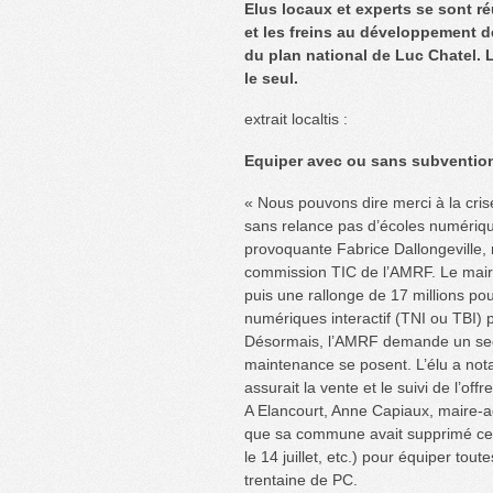
Elus locaux et experts se sont r
et les freins au développement de
du plan national de Luc Chatel. L
le seul.
extrait localtis :
Equiper avec ou sans subventio
« Nous pouvons dire merci à la crise
sans relance pas d’écoles numériqu
provoquante Fabrice Dallongeville,
commission TIC de l’AMRF. Le maire 
puis une rallonge de 17 millions po
numériques interactif (TNI ou TBI) 
Désormais, l’AMRF demande un sec
maintenance se posent. L’élu a not
assurait la vente et le suivi de l’o
A Elancourt, Anne Capiaux, maire-a
que sa commune avait supprimé cer
le 14 juillet, etc.) pour équiper tou
trentaine de PC.