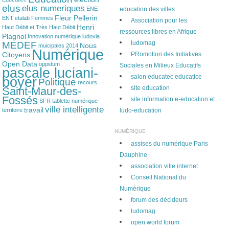
elus
elus numeriques
ENE
education des villes
Fleur Pellerin
ENT
etalab
Femmes
Association pour les
Henri
Haut Débit et Très Haut Débit
ressources libres en Afrique
Plagnol
Innovation numérique
ludovia
ludomag
MEDEF
Nous
muicipales 2014
Numérique
Citoyens
PRomotion des Initiatives
Open Data
oppidum
Sociales en Milieux Educatifs
pascale luciani-
salon educatec educatice
boyer
Politique
recours
site education
Saint-Maur-des-
Fossés
site information e-education et
SFR
tablette numérique
ville intelligente
travail
territoire
ludo-education
NUMÉRIQUE
assises du numérique Paris
Dauphine
association ville internet
Conseil National du
Numérique
forum des décideurs
ludomag
open world forum