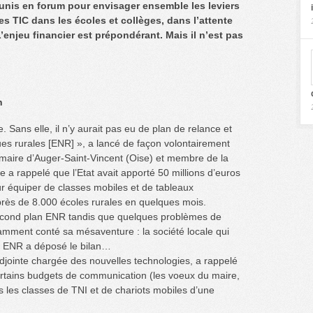
éunis en forum pour envisager ensemble les leviers
s TIC dans les écoles et collèges, dans l’attente
’enjeu financier est prépondérant. Mais il n’est pas
n
. Sans elle, il n’y aurait pas eu de plan de relance et
es rurales [ENR] », a lancé de façon volontairement
 maire d’Auger-Saint-Vincent (Oise) et membre de la
a rappelé que l’Etat avait apporté 50 millions d’euros
ur équiper de classes mobiles et de tableaux
près de 8.000 écoles rurales en quelques mois.
ond plan ENR tandis que quelques problèmes de
amment conté sa mésaventure : la société locale qui
ffre ENR a déposé le bilan…
djointe chargée des nouvelles technologies, a rappelé
tains budgets de communication (les voeux du maire,
tes les classes de TNI et de chariots mobiles d’une