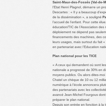
Saint-Maur-des-Fossés (Val-de-M
l’Etat Henri Plagnol, démarre un pro
Descartes : « Il y a beaucoup d’e
de la dissémination », a souligné
Pa
l’accueil de l’enfant. Pour cette é
éducation/TIC de l’Association des 
déploiement ne dépend pas seulemen
financements des machines, des co
leurs usages, mais surtout du fait 
en partenariat avec l’Education nati
Plan national pour les TICE
« A ceux qui demandent où sont les 
nationale a progressé de 30% en d
moyens publics. Ou alors dites-moi 
Chatel un chèque de 10 ou 12 milli
numérique à l’école annoncera plut
des partenariats avec les collectivi
avancé Jean-Michel Fourgous dont l
préparer le plan national.
Depuis son entrée en fonction à la 