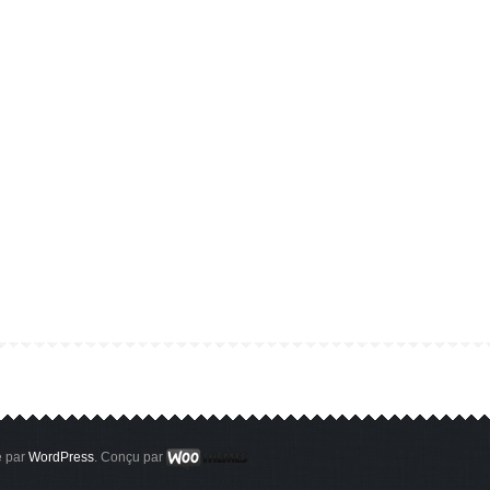
 par
WordPress
. Conçu par