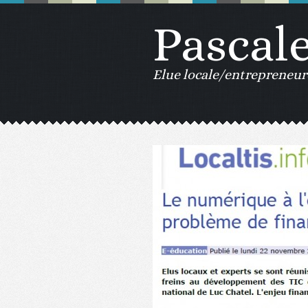
Pascal
Elue locale/entrepreneur