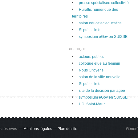
presse spécialisée collectivité
Ruraltic numerique des
territoires
salon educatec educatice
SI public info
symposium eGov en SUISSE
POLITIQUE
acteurs publics
colloque elue au féminin
Nous Citoyens
salon de la ville nouvelle
SI public info
site de la décision partagée
symposium eGov en SUISSE
UDI Saint-Maur
ts réservés. —
Mentions légales
—
Plan du site
Généré