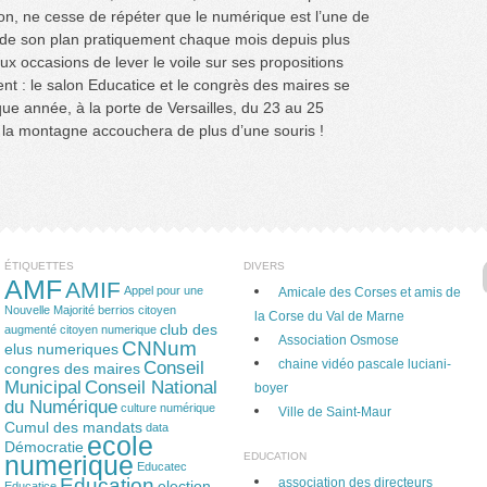
n, ne cesse de répéter que le numérique est l’une de
e de son plan pratiquement chaque mois depuis plus
eux occasions de lever le voile sur ses propositions
ent : le salon Educatice et le congrès des maires se
ue année, à la porte de Versailles, du 23 au 25
a montagne accouchera de plus d’une souris !
ÉTIQUETTES
DIVERS
AMF
AMIF
Appel pour une
Amicale des Corses et amis de
Nouvelle Majorité
berrios
citoyen
la Corse du Val de Marne
club des
augmenté
citoyen numerique
Association Osmose
CNNum
elus numeriques
chaine vidéo pascale luciani-
Conseil
congres des maires
Municipal
Conseil National
boyer
du Numérique
culture numérique
Ville de Saint-Maur
Cumul des mandats
data
ecole
Démocratie
EDUCATION
numerique
Educatec
Education
association des directeurs
election
Educatice