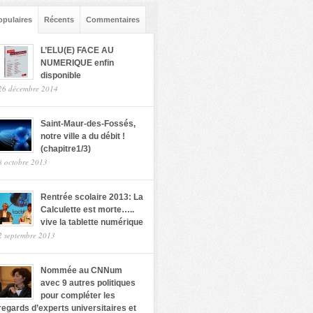
opulaires
Récents
Commentaires
L’ELU(E) FACE AU
NUMERIQUE enfin
disponible
26 décembre 2014
Saint-Maur-des-Fossés,
notre ville a du débit !
(chapitre1/3)
8 octobre 2013
Rentrée scolaire 2013: La
Calculette est morte…..
vive la tablette numérique
2 septembre 2013
Nommée au CNNum
avec 9 autres politiques
pour compléter les
regards d’experts universitaires et