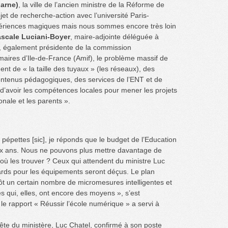
arne)
, la ville de l’ancien ministre de la Réforme de
jet de recherche-action avec l’université Paris-
xpériences magiques mais nous sommes encore très loin
scale Luciani-Boyer
, maire-adjointe déléguée à
lue, également présidente de la commission
maires d’Ile-de-France (Amif), le problème massif de
t de « la taille des tuyaux » (les réseaux), des
ntenus pédagogiques, des services de l’ENT et de
« d’avoir les compétences locales pour mener les projets
onale et les parents ».
pépettes [sic], je réponds que le budget de l’Education
ix ans. Nous ne pouvons plus mettre davantage de
où les trouver ? Ceux qui attendent du ministre Luc
ards pour les équipements seront déçus. Le plan
ôt un certain nombre de micromesures intelligentes et
tés qui, elles, ont encore des moyens », s’est
e rapport « Réussir l’école numérique » a servi à
tête du ministère, Luc Chatel, confirmé à son poste