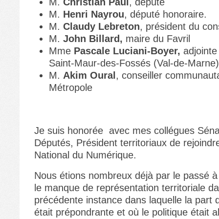
M.
Christian Paul
, député
M.
Henri Nayrou
, député honoraire.
M.
Claudy Lebreton
, président du con
M.
John Billard,
maire du Favril
Mme
Pascale Luciani-Boyer,
adjointe
Saint-Maur-des-Fossés (Val-de-Marne)
M.
Akim Oural
, conseiller communautai
Métropole
Je suis honorée avec mes collégues Séna
Députés, Président territoriaux de rejoindr
National du Numérique.
Nous étions nombreux déjà par le passé à 
le manque de représentation territoriale da
précédente instance dans laquelle la part 
était prépondrante et où le politique était 