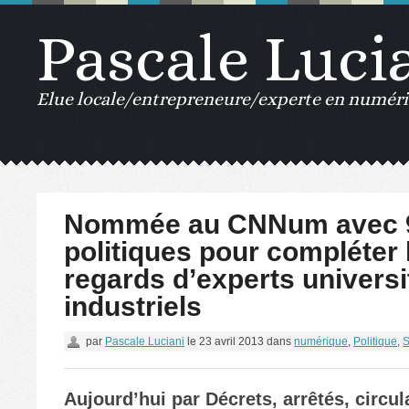
Pascale Luci
Elue locale/entrepreneure/experte en numériq
Nommée au CNNum avec 9
politiques pour compléter 
regards d’experts universi
industriels
par
Pascale Luciani
le
23 avril 2013
dans
numérique
,
Politique
,
S
Aujourd’hui par Décrets, arrêtés, circul