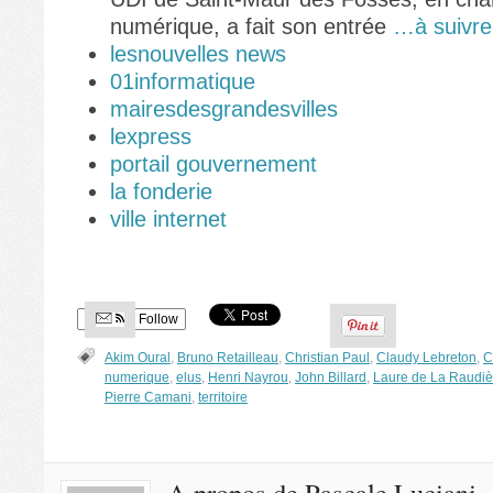
numérique, a fait son entrée
…à suivr
lesnouvelles news
01informatique
mairesdesgrandesvilles
lexpress
portail gouvernement
la fonderie
ville internet
Follow
Akim Oural
,
Bruno Retailleau
,
Christian Paul
,
Claudy Lebreton
,
C
numerique
,
elus
,
Henri Nayrou
,
John Billard
,
Laure de La Raudiè
Pierre Camani
,
territoire
A propos de Pascale Luciani