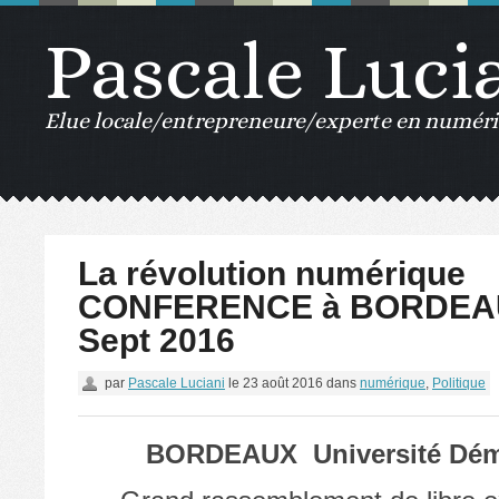
Pascale Luci
Elue locale/entrepreneure/experte en numériq
La révolution numérique
CONFERENCE à BORDEAU
Sept 2016
par
Pascale Luciani
le
23 août 2016
dans
numérique
,
Politique
BORDEAUX Université Dém