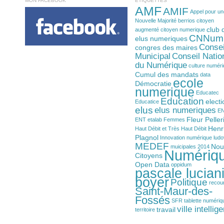
MON FACEBOOK
ÉTIQUETTES
AMF
AMIF
Appel pour un
Nouvelle Majorité
berrios
citoyen
club 
augmenté
citoyen numerique
CNNum
elus numeriques
Consei
congres des maires
Municipal
Conseil Natio
du Numérique
culture numér
Cumul des mandats
data
ecole
Démocratie
numerique
Educatec
Education
electi
Educatice
elus
elus numeriques
E
Fleur Peller
ENT
etalab
Femmes
Henr
Haut Débit et Très Haut Débit
Plagnol
Innovation numérique
ludo
MEDEF
Nou
muicipales 2014
Numériq
Citoyens
Open Data
oppidum
pascale luciani
boyer
Politique
recou
Saint-Maur-des-
Fossés
SFR
tablette numériq
ville intellig
travail
territoire