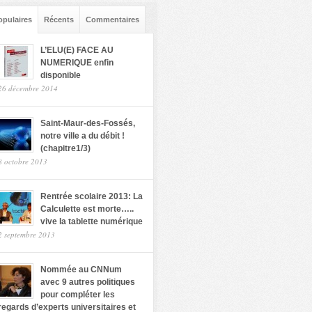
opulaires
Récents
Commentaires
L’ELU(E) FACE AU
NUMERIQUE enfin
disponible
26 décembre 2014
Saint-Maur-des-Fossés,
notre ville a du débit !
(chapitre1/3)
8 octobre 2013
Rentrée scolaire 2013: La
Calculette est morte…..
vive la tablette numérique
2 septembre 2013
Nommée au CNNum
avec 9 autres politiques
pour compléter les
regards d’experts universitaires et