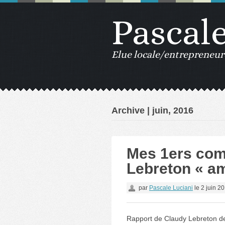
Pascal
Elue locale/entrepreneur
Archive | juin, 2016
Mes 1ers com
Lebreton « amb
par
Pascale Luciani
le
2 juin 2
Rapport de Claudy Lebreton d