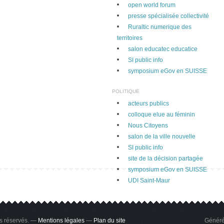
open world forum
presse spécialisée collectivité
Ruraltic numerique des
territoires
salon educatec educatice
SI public info
symposium eGov en SUISSE
POLITIQUE
acteurs publics
colloque elue au féminin
Nous Citoyens
salon de la ville nouvelle
SI public info
site de la décision partagée
symposium eGov en SUISSE
UDI Saint-Maur
ts réservés. —
Mentions légales
—
Plan du site
Généré