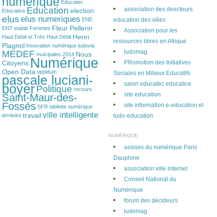
numerique
Educatec
Education
association des directeurs
election
Educatice
elus
elus numeriques
ENE
education des villes
Fleur Pellerin
ENT
etalab
Femmes
Association pour les
Henri
Haut Débit et Très Haut Débit
ressources libres en Afrique
Plagnol
Innovation numérique
ludovia
ludomag
MEDEF
Nous
muicipales 2014
Numérique
Citoyens
PRomotion des Initiatives
Open Data
oppidum
Sociales en Milieux Educatifs
pascale luciani-
salon educatec educatice
boyer
Politique
recours
site education
Saint-Maur-des-
Fossés
site information e-education et
SFR
tablette numérique
ville intelligente
travail
territoire
ludo-education
NUMÉRIQUE
assises du numérique Paris
Dauphine
association ville internet
Conseil National du
Numérique
forum des décideurs
ludomag