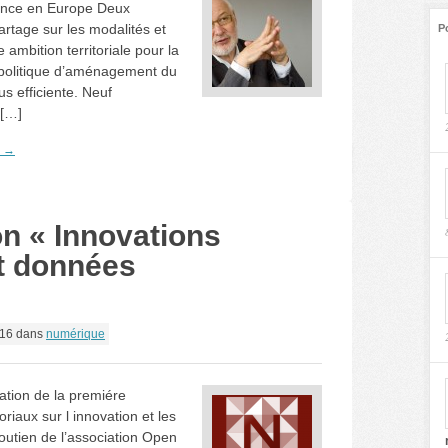
France en Europe Deux
partage sur les modalités et
P
 ambition territoriale pour la
 politique d’aménagement du
lus efficiente. Neuf
 […]
e →
n « Innovations
et données
016
dans
numérique
ation de la premiére
oriaux sur l innovation et les
utien de l’association Open