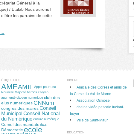
étariat Général à la
ique) / Etalab Nous aurons l
’être les parrains de cette
e →
ÉTIQUETTES
DIVERS
AMF
AMIF
Appel pour une
Amicale des Corses et amis de
Nouvelle Majorité
berrios
citoyen
la Corse du Val de Marne
club des
augmenté
citoyen numerique
Association Osmose
CNNum
elus numeriques
chaine vidéo pascale luciani-
Conseil
congres des maires
Municipal
Conseil National
boyer
du Numérique
culture numérique
Ville de Saint-Maur
Cumul des mandats
data
ecole
Démocratie
EDUCATION