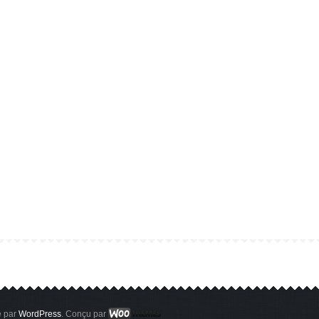
 par
WordPress
. Conçu par